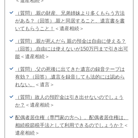
＜遺産相続＞
（質問）.親の財産、兄弟姉妹より多くもらう方法
がある？（回答）.親と同居すること、遺言書を書
いてもらうこと！
＜遺産相続＞
（質問）.親が死んだら 親の預金は自由に使える？
（回答）.自由には使えないが150万円まで引き出可
能
＜遺産相続＞
（質問）.父の死後に出てきた遺言の録音テープは
有効？（回答）.遺言を録音しても法的には認めら
れない。
＜遺言＞
（質問）故人の預貯金は引き出せないのでしょう
か？
＜遺産相続＞
配偶者居住権（専門家の方へ）。配偶者居住権は、
相続税節税手法として利用できるのでしょうか？
＜
遺産相続＞