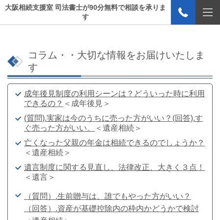
大阪相続支援室 司法書士が90分無料で相談を承りま
す
コラム・・大切な情報をお届けいたしま
す
成年後見制度の利用シーンは？どういった時に利用
できるの？
＜成年後見＞
(質問).実家は今のうちに売った方がいい？(回答).す
ぐ売った方がいい。
＜遺産相続＞
亡くなった父親の年金は相続できるのでしょうか？
＜遺産相続＞
遺言制度に関する見直し、法律改正、大きく３点！
＜遺言＞
（質問）.生前贈与は、誰でもやった方がいい？
（回答）.資産が基礎控除内の枠内かどうかで検討